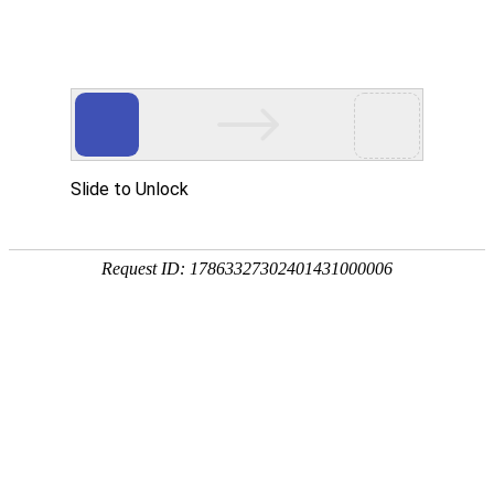
您好！欢迎进入山东固齐力管道工程有限公司网站！
首页
关于我们
产品中心
新闻资讯
工程