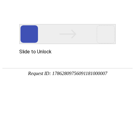
您好！欢迎进入山东固齐力管道工程有限公司网站！
首页
关于我们
产品中心
新闻资讯
工程