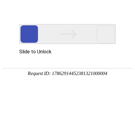
您好！欢迎进入山东固齐力管道工程有限公司网站！
首页
关于我们
产品中心
新闻资讯
工程