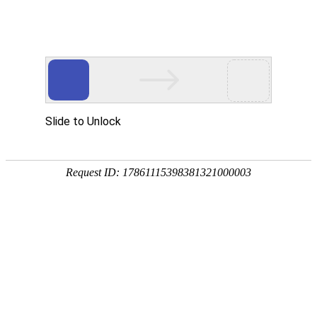
您好！欢迎进入山东固齐力管道工程有限公司网站！
首页
关于我们
产品中心
新闻资讯
工程